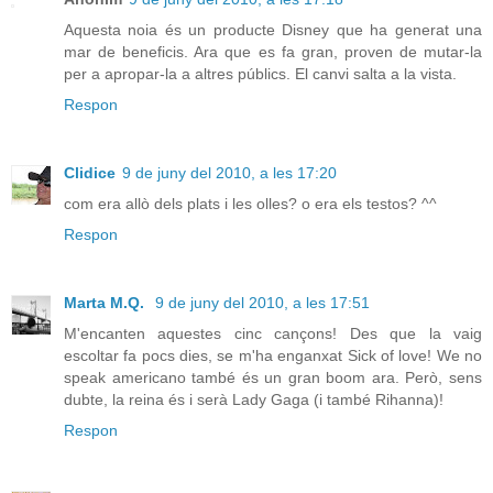
Aquesta noia és un producte Disney que ha generat una
mar de beneficis. Ara que es fa gran, proven de mutar-la
per a apropar-la a altres públics. El canvi salta a la vista.
Respon
Clidice
9 de juny del 2010, a les 17:20
com era allò dels plats i les olles? o era els testos? ^^
Respon
Marta M.Q.
9 de juny del 2010, a les 17:51
M'encanten aquestes cinc cançons! Des que la vaig
escoltar fa pocs dies, se m'ha enganxat Sick of love! We no
speak americano també és un gran boom ara. Però, sens
dubte, la reina és i serà Lady Gaga (i també Rihanna)!
Respon