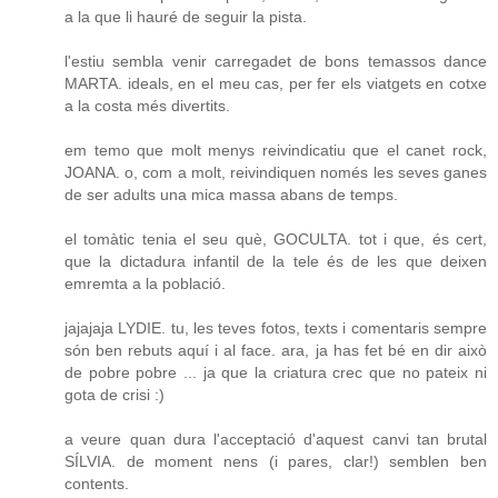
a la que li hauré de seguir la pista.
l'estiu sembla venir carregadet de bons temassos dance
MARTA. ideals, en el meu cas, per fer els viatgets en cotxe
a la costa més divertits.
em temo que molt menys reivindicatiu que el canet rock,
JOANA. o, com a molt, reivindiquen només les seves ganes
de ser adults una mica massa abans de temps.
el tomàtic tenia el seu què, GOCULTA. tot i que, és cert,
que la dictadura infantil de la tele és de les que deixen
emremta a la població.
jajajaja LYDIE. tu, les teves fotos, texts i comentaris sempre
són ben rebuts aquí i al face. ara, ja has fet bé en dir això
de pobre pobre ... ja que la criatura crec que no pateix ni
gota de crisi :)
a veure quan dura l'acceptació d'aquest canvi tan brutal
SÍLVIA. de moment nens (i pares, clar!) semblen ben
contents.