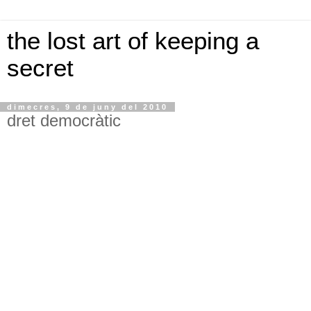
the lost art of keeping a
secret
dimecres, 9 de juny del 2010
dret democràtic