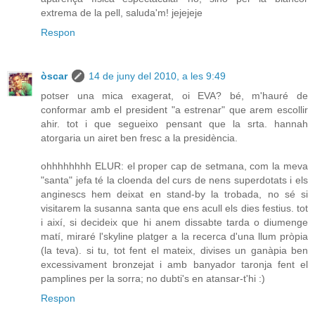
extrema de la pell, saluda'm! jejejeje
Respon
òscar
14 de juny del 2010, a les 9:49
potser una mica exagerat, oi EVA? bé, m'hauré de
conformar amb el president "a estrenar" que arem escollir
ahir. tot i que segueixo pensant que la srta. hannah
atorgaria un airet ben fresc a la presidència.
ohhhhhhhh ELUR: el proper cap de setmana, com la meva
"santa" jefa té la cloenda del curs de nens superdotats i els
anginescs hem deixat en stand-by la trobada, no sé si
visitarem la susanna santa que ens acull els dies festius. tot
i així, si decideix que hi anem dissabte tarda o diumenge
matí, miraré l'skyline platger a la recerca d'una llum pròpia
(la teva). si tu, tot fent el mateix, divises un ganàpia ben
excessivament bronzejat i amb banyador taronja fent el
pamplines per la sorra; no dubti's en atansar-t'hi :)
Respon