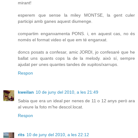
mirant!
esperem que sense la miley MONTSE, la gent culer
participi amb ganes aquest diumenge.
compartim enganxamenta PONS. i, en aquest cas, no és
només el format video el que em té enganxat.
doncs posats a confesar, amic JORDI, jo confesaré que he
ballat uns quants cops la de la melody. això sí, sempre
ajudat per unes quantes tandes de xupitos/xarrups.
Respon
kweilan
10 de juny del 2010, a les 21:49
Sabia que era un ideal per nenes de 11 o 12 anys però ara
al veure la foto m'he descol.locat.
Respon
rits
10 de juny del 2010, a les 22:12