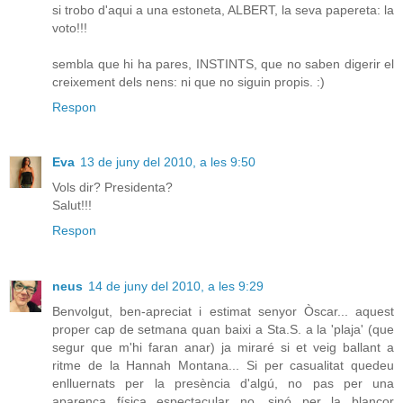
si trobo d'aqui a una estoneta, ALBERT, la seva papereta: la
voto!!!
sembla que hi ha pares, INSTINTS, que no saben digerir el
creixement dels nens: ni que no siguin propis. :)
Respon
Eva
13 de juny del 2010, a les 9:50
Vols dir? Presidenta?
Salut!!!
Respon
neus
14 de juny del 2010, a les 9:29
Benvolgut, ben-apreciat i estimat senyor Òscar... aquest
proper cap de setmana quan baixi a Sta.S. a la 'plaja' (que
segur que m'hi faran anar) ja miraré si et veig ballant a
ritme de la Hannah Montana... Si per casualitat quedeu
enlluernats per la presència d'algú, no pas per una
aparença física espectacular no, sinó per la blancor