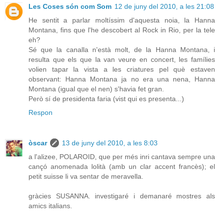
Les Coses són com Som
12 de juny del 2010, a les 21:08
He sentit a parlar moltíssim d'aquesta noia, la Hanna
Montana, fins que l'he descobert al Rock in Rio, per la tele
eh?
Sé que la canalla n'està molt, de la Hanna Montana, i
resulta que els que la van veure en concert, les famílies
volien tapar la vista a les criatures pel què estaven
observant: Hanna Montana ja no era una nena, Hanna
Montana (igual que el nen) s'havia fet gran.
Però sí de presidenta faria (vist qui es presenta...)
Respon
òscar
13 de juny del 2010, a les 8:03
a l'alizee, POLAROID, que per més inri cantava sempre una
cançó anomenada lolità (amb un clar accent francès); el
petit suisse li va sentar de meravella.
gràcies SUSANNA. investigaré i demanaré mostres als
amics italians.