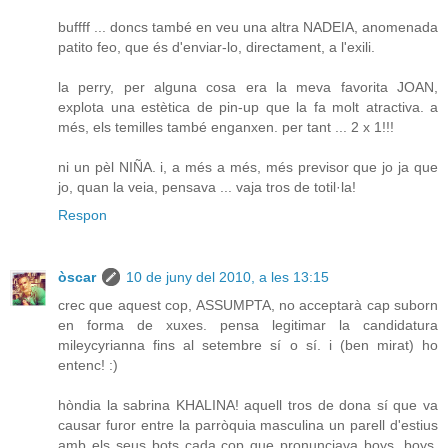
buffff ... doncs també en veu una altra NADEIA, anomenada
patito feo, que és d'enviar-lo, directament, a l'exili.
la perry, per alguna cosa era la meva favorita JOAN,
explota una estètica de pin-up que la fa molt atractiva. a
més, els temilles també enganxen. per tant ... 2 x 1!!!
ni un pèl NIÑA. i, a més a més, més previsor que jo ja que
jo, quan la veia, pensava ... vaja tros de totil·la!
Respon
òscar
10 de juny del 2010, a les 13:15
crec que aquest cop, ASSUMPTA, no acceptarà cap suborn
en forma de xuxes. pensa legitimar la candidatura
mileycyrianna fins al setembre sí o sí. i (ben mirat) ho
entenc! :)
hòndia la sabrina KHALINA! aquell tros de dona sí que va
causar furor entre la parròquia masculina un parell d'estius
amb els seus bots cada cop que pronunciava boys, boys,