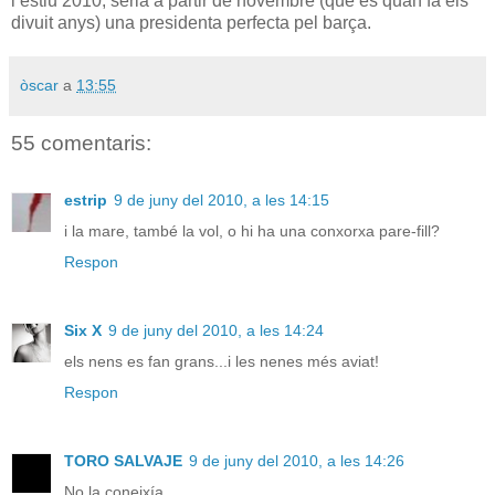
l’estiu 2010, seria a partir de novembre (que és quan fa els
divuit anys) una presidenta perfecta pel barça.
òscar
a
13:55
55 comentaris:
estrip
9 de juny del 2010, a les 14:15
i la mare, també la vol, o hi ha una conxorxa pare-fill?
Respon
Six X
9 de juny del 2010, a les 14:24
els nens es fan grans...i les nenes més aviat!
Respon
TORO SALVAJE
9 de juny del 2010, a les 14:26
No la coneixía.