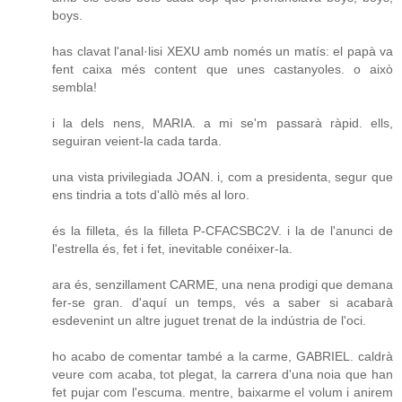
boys.
has clavat l'anal·lisi XEXU amb només un matís: el papà va
fent caixa més content que unes castanyoles. o això
sembla!
i la dels nens, MARIA. a mi se'm passarà ràpid. ells,
seguiran veient-la cada tarda.
una vista privilegiada JOAN. i, com a presidenta, segur que
ens tindria a tots d'allò més al loro.
és la filleta, és la filleta P-CFACSBC2V. i la de l'anunci de
l'estrella és, fet i fet, inevitable conéixer-la.
ara és, senzillament CARME, una nena prodigi que demana
fer-se gran. d'aquí un temps, vés a saber si acabarà
esdevenint un altre juguet trenat de la indústria de l'oci.
ho acabo de comentar també a la carme, GABRIEL. caldrà
veure com acaba, tot plegat, la carrera d'una noia que han
fet pujar com l'escuma. mentre, baixarme el volum i anirem