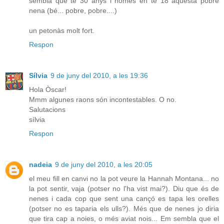
sembla que té 30 anys i només en té 18 aquesta pobre
nena (bé... pobre, pobre....)
un petonàs molt fort.
Respon
Sílvia
9 de juny del 2010, a les 19:36
Hola Òscar!
Mmm algunes raons són incontestables. O no.
Salutacions
sílvia
Respon
nadeia
9 de juny del 2010, a les 20:05
el meu fill en canvi no la pot veure la Hannah Montana... no
la pot sentir, vaja (potser no l'ha vist mai?). Diu que és de
nenes i cada cop que sent una cançó es tapa les orelles
(potser no es taparia els ulls?). Més que de nenes jo diria
que tira cap a noies, o més aviat nois... Em sembla que el