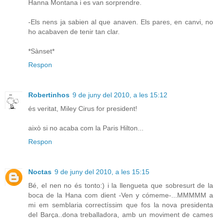
Hanna Montana i es van sorprendre.
-Els nens ja sabien al que anaven. Els pares, en canvi, no
ho acabaven de tenir tan clar.
*Sànset*
Respon
Robertinhos
9 de juny del 2010, a les 15:12
és veritat, Miley Cirus for president!
això si no acaba com la Paris Hilton...
Respon
Noctas
9 de juny del 2010, a les 15:15
Bé, el nen no és tonto:) i la llengueta que sobresurt de la
boca de la Hana com dient -Ven y cómeme-...MMMMM a
mi em semblaria correctíssim que fos la nova presidenta
del Barça..dona treballadora, amb un moviment de cames