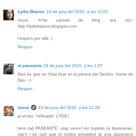
Lydie Bianco
14 de juny del 2010, a les 13:01
òscar, m'he canviat de blog. ara sóc:
http://lydiebianco.blogspot.com
t'espero per allà :)
Respon
el paseante
19 de juny del 2010, a les 1:07
Això és que no t'has fixat en la pitrera del Sandro, home de
Déu :-)
Respon
òscar
19 de juny del 2010, a les 12:28
ja et tinc "refitxada" LYDIE!
tens raó PASEANTE. vaig veure'l en topless (a llavaneras,
clar!) i és cert que el nostre president té una davantera