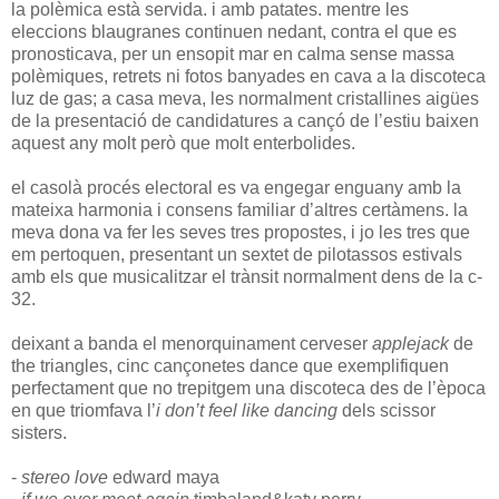
la polèmica està servida. i amb patates. mentre les
eleccions blaugranes continuen nedant, contra el que es
pronosticava, per un ensopit mar en calma sense massa
polèmiques, retrets ni fotos banyades en cava a la discoteca
luz de gas; a casa meva, les normalment cristallines aigües
de la presentació de candidatures a cançó de l’estiu baixen
aquest any molt però que molt enterbolides.
el casolà procés electoral es va engegar enguany amb la
mateixa harmonia i consens familiar d’altres certàmens. la
meva dona va fer les seves tres propostes, i jo les tres que
em pertoquen, presentant un sextet de pilotassos estivals
amb els que musicalitzar el trànsit normalment dens de la c-
32.
deixant a banda el menorquinament cerveser
applejack
de
the triangles, cinc cançonetes dance que exemplifiquen
perfectament que no trepitgem una discoteca des de l’època
en que triomfava l’
i don’t feel like dancing
dels scissor
sisters.
-
stereo love
edward maya