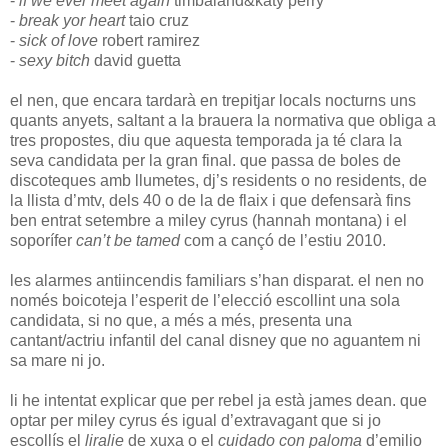
-
if we ever meet again
timbaland&katy perry
-
break yor heart
taio cruz
-
sick of love
robert ramirez
-
sexy bitch
david guetta
el nen, que encara tardarà en trepitjar locals nocturns uns
quants anyets, saltant a la brauera la normativa que obliga a
tres propostes, diu que aquesta temporada ja té clara la
seva candidata per la gran final. que passa de boles de
discoteques amb llumetes, dj’s residents o no residents, de
la llista d’mtv, dels 40 o de la de flaix i que defensarà fins
ben entrat setembre a miley cyrus (hannah montana) i el
soporífer
can’t be tamed
com a cançó de l’estiu 2010.
les alarmes antiincendis familiars s’han disparat. el nen no
només boicoteja l’esperit de l’elecció escollint una sola
candidata, si no que, a més a més, presenta una
cantant/actriu infantil del canal disney que no aguantem ni
sa mare ni jo.
li he intentat explicar que per rebel ja està james dean. que
optar per miley cyrus és igual d’extravagant que si jo
escollís el
liralie
de xuxa o el
cuidado con paloma
d’emilio