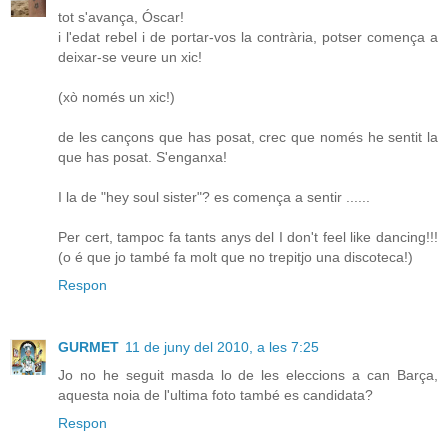
tot s'avança, Óscar!
i l'edat rebel i de portar-vos la contrària, potser comença a
deixar-se veure un xic!
(xò només un xic!)
de les cançons que has posat, crec que només he sentit la
que has posat. S'enganxa!
I la de "hey soul sister"? es comença a sentir ......
Per cert, tampoc fa tants anys del I don't feel like dancing!!!
(o é que jo també fa molt que no trepitjo una discoteca!)
Respon
GURMET
11 de juny del 2010, a les 7:25
Jo no he seguit masda lo de les eleccions a can Barça,
aquesta noia de l'ultima foto també es candidata?
Respon