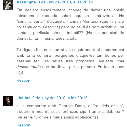
Assumpta
9 de juny del 2010, a les 20:14
Em declaro absolutament incapaç de deixar una opinió
mínimament raonada sobre aquesta controvèrsia. He
"sentit a parlar" d'aquesta Hannah Montana (que fins ara
no sabia com s'escrivia) però no sé si és nom artístic d’una
cantant, pel•lícula, sèrie... infantil?? (Ho dic per això de
Disney)... En fi, asnalfabèstia total.
Tu digues-li al nen que si vol seguir anant al supermercat
amb tu a comprar porqueries d'aquelles tan bones per
berenar faci les seves tres propostes. Aquesta
noia
desconeguda
que ha dit val per la primera. En falten dues
:-)))
Respon
khalina
9 de juny del 2010, a les 20:16
si la comparem amb Georgie Dann, el "rei dels estius",
trobaríem més de set diferències jeje. I amb la Sabrina ?
(va ser el furor dels meus amics adolescents)
Respon