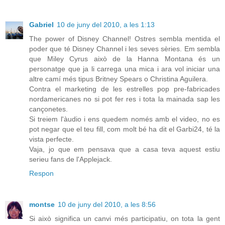
Gabriel
10 de juny del 2010, a les 1:13
The power of Disney Channel! Ostres sembla mentida el
poder que té Disney Channel i les seves sèries. Em sembla
que Miley Cyrus això de la Hanna Montana és un
personatge que ja li carrega una mica i ara vol iniciar una
altre camí més tipus Britney Spears o Christina Aguilera.
Contra el marketing de les estrelles pop pre-fabricades
nordamericanes no si pot fer res i tota la mainada sap les
cançonetes.
Si treiem l'àudio i ens quedem només amb el video, no es
pot negar que el teu fill, com molt bé ha dit el Garbi24, té la
vista perfecte.
Vaja, jo que em pensava que a casa teva aquest estiu
serieu fans de l'Applejack.
Respon
montse
10 de juny del 2010, a les 8:56
Si això significa un canvi més participatiu, on tota la gent