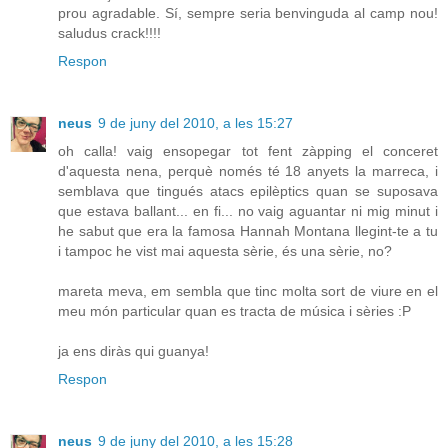
prou agradable. Sí, sempre seria benvinguda al camp nou!
saludus crack!!!!
Respon
neus
9 de juny del 2010, a les 15:27
oh calla! vaig ensopegar tot fent zàpping el conceret
d'aquesta nena, perquè només té 18 anyets la marreca, i
semblava que tingués atacs epilèptics quan se suposava
que estava ballant... en fi... no vaig aguantar ni mig minut i
he sabut que era la famosa Hannah Montana llegint-te a tu
i tampoc he vist mai aquesta sèrie, és una sèrie, no?
mareta meva, em sembla que tinc molta sort de viure en el
meu món particular quan es tracta de música i sèries :P
ja ens diràs qui guanya!
Respon
neus
9 de juny del 2010, a les 15:28