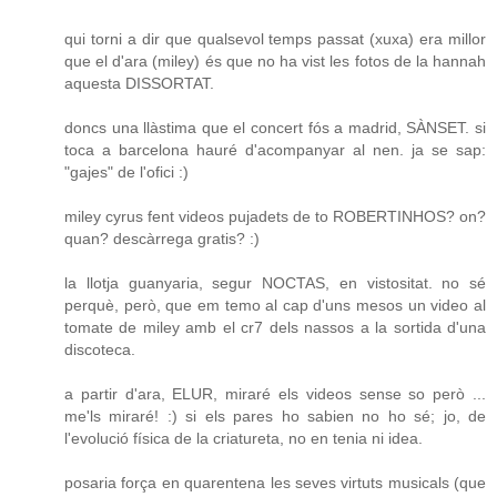
qui torni a dir que qualsevol temps passat (xuxa) era millor
que el d'ara (miley) és que no ha vist les fotos de la hannah
aquesta DISSORTAT.
doncs una llàstima que el concert fós a madrid, SÀNSET. si
toca a barcelona hauré d'acompanyar al nen. ja se sap:
"gajes" de l'ofici :)
miley cyrus fent videos pujadets de to ROBERTINHOS? on?
quan? descàrrega gratis? :)
la llotja guanyaria, segur NOCTAS, en vistositat. no sé
perquè, però, que em temo al cap d'uns mesos un video al
tomate de miley amb el cr7 dels nassos a la sortida d'una
discoteca.
a partir d'ara, ELUR, miraré els videos sense so però ...
me'ls miraré! :) si els pares ho sabien no ho sé; jo, de
l'evolució física de la criatureta, no en tenia ni idea.
posaria força en quarentena les seves virtuts musicals (que