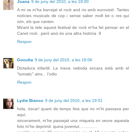
Joana
9 de juny del 2010, a les 18:00
A mi se m'ha barrejat el rock and rio amb eurovisió. Tantes
notícies musicals de cop i sense saber molt bé o res qui
són, els que canten.
Mirant la tele aquest festival de rock m'ha fet pensar en el
Canet rock...però això és una altra història :9
Respon
Goculta
9 de juny del 2010, a les 18:06
Dictadura infantil. La meva neboda encara està amb el
"tumatic" ains... l'odio
Respon
Lydie Bianco
9 de juny del 2010, a les 19:01
hola, òscar! quant de temps feia que no m'hi passava per
aquí.
sincerament, m'he passejat una miqueta en veure aquesta
foto m'he deprimit. quina joventut...............