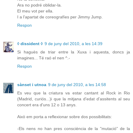
Ara no podré oblidar-la.
El meu vot per ella.
I a l'apartat de coreografíes per Jimmy Jump.
Respon
◊ dissident ◊
9 de juny del 2010, a les 14:39
Si haguès de triar entre la Xuxa i aquesta, doncs ja
imagines... Té raó el nen ^.-
Respon
sànset i utnoa
9 de juny del 2010, a les 14:58
Es veu que la criatura va estar cantant al Rock in Rio
(Madrid, curiós...)i que la mitjana d'edat d'assitents al seu
concert era d'uns 12 o 13 anys.
Això em porta a reflexionar sobre dos possibilitats:
-Els nens no han pres consciència de la "mutació" de la