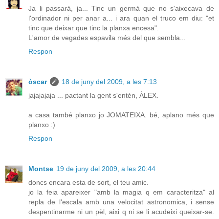
Ja li passarà, ja... Tinc un germà que no s'aixecava de
l'ordinador ni per anar a... i ara quan el truco em diu: "et
tinc que deixar que tinc la planxa encesa".
L'amor de vegades espavila més del que sembla...
Respon
òscar
18 de juny del 2009, a les 7:13
jajajajaja ... pactant la gent s'entèn, ÀLEX.
a casa també planxo jo JOMATEIXA. bé, aplano més que
planxo :)
Respon
Montse
19 de juny del 2009, a les 20:44
doncs encara esta de sort, el teu amic.
jo la feia apareixer "amb la magia q em caracteritza" al
repla de l'escala amb una velocitat astronomica, i sense
despentinarme ni un pèl, aixi q ni se li acudeixi queixar-se.