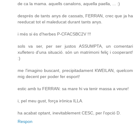
de ca la mama. aquells canalons, aquella paella, ... :)
després de tants anys de cassats, FERRAN, crec que ja ha
reeducat tot el maleducat durant tants anys.
i més si és d'herbes P-CFACSBC2V !!!
sols va ser, per ser justos ASSUMPTA, un comentari
xufletero d'una situació. són un matrimoni feliç i cooperant!
:)
me l'imagino buscant, precipitadament KWEILAN, quelcom
mig decent per poder fer esport!
estic amb tu FERRAN: sa mare hi va tenir massa a veure!
i, pel meu gust, força irònica ILLA.
ha acabat optant, inevitablement CESC, per l'opció D.
Respon