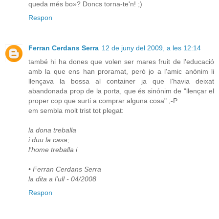
queda més bo»? Doncs torna-te'n! ;)
Respon
Ferran Cerdans Serra
12 de juny del 2009, a les 12:14
també hi ha dones que volen ser mares fruit de l'educació
amb la que ens han proramat, però jo a l'amic anònim li
llençava la bossa al container ja que l'havia deixat
abandonada prop de la porta, que és sinónim de "llençar el
proper cop que surti a comprar alguna cosa" ;-P
em sembla molt trist tot plegat:
la dona treballa
i duu la casa;
l'home treballa i
• Ferran Cerdans Serra
la dita a l'ull - 04/2008
Respon