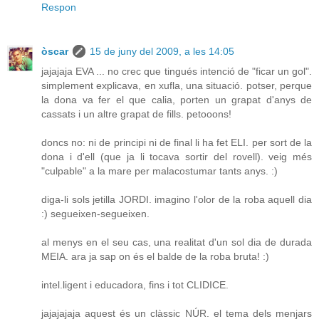
Respon
òscar
15 de juny del 2009, a les 14:05
jajajaja EVA ... no crec que tingués intenció de "ficar un gol".
simplement explicava, en xufla, una situació. potser, perque
la dona va fer el que calia, porten un grapat d'anys de
cassats i un altre grapat de fills. petooons!
doncs no: ni de principi ni de final li ha fet ELI. per sort de la
dona i d'ell (que ja li tocava sortir del rovell). veig més
"culpable" a la mare per malacostumar tants anys. :)
diga-li sols jetilla JORDI. imagino l'olor de la roba aquell dia
:) segueixen-segueixen.
al menys en el seu cas, una realitat d'un sol dia de durada
MEIA. ara ja sap on és el balde de la roba bruta! :)
intel.ligent i educadora, fins i tot CLIDICE.
jajajajaja aquest és un clàssic NÚR. el tema dels menjars