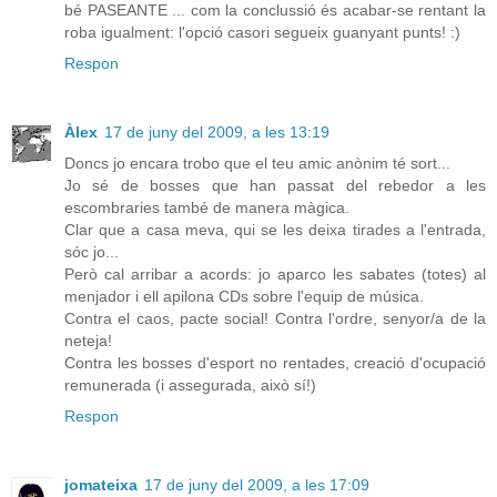
bé PASEANTE ... com la conclussió és acabar-se rentant la
roba igualment: l'opció casori segueix guanyant punts! :)
Respon
Àlex
17 de juny del 2009, a les 13:19
Doncs jo encara trobo que el teu amic anònim té sort...
Jo sé de bosses que han passat del rebedor a les
escombraries també de manera màgica.
Clar que a casa meva, qui se les deixa tirades a l'entrada,
sóc jo...
Però cal arribar a acords: jo aparco les sabates (totes) al
menjador i ell apilona CDs sobre l'equip de música.
Contra el caos, pacte social! Contra l'ordre, senyor/a de la
neteja!
Contra les bosses d'esport no rentades, creació d'ocupació
remunerada (i assegurada, això sí!)
Respon
jomateixa
17 de juny del 2009, a les 17:09