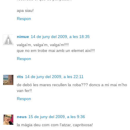
apa siau!
Respon
nimue
14 de juny del 2009, a les 18:35
valga'm, valga'm, valga'm!!!!
que no em trobe mai amb un elemet així!!!
Respon
rits
14 de juny del 2009, a les 22:11
de debó les mares recullen la roba??? doncs a mi mai m'ho
van fer!!
Respon
neus
15 de juny del 2009, a les 9:36
la màgia deu com com l'atzar, capritxosa!