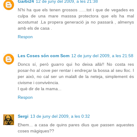
Garbí24
12 de juny del 2009, a les 21:38
N'hi ha que els tenen grossos ......tot i que de vegades es
culpa de una mare masssa protectora que els ha mal
acostumat .La propera generació ja no passarà , almenys
amb els de casa .
Respon
Les Coses són com Som
12 de juny del 2009, a les 21:58
Doncs sí, però guarro qui ho deixa allà!! No costa res
posar-ho al cove per rentar i endreçar la bossa al seu lloc. I
per això, no cal ser un malalt de la neteja, simplement és
civisme i convivència.
I què dir de la mama...
Respon
Sergi
13 de juny del 2009, a les 0:32
Ehem... a casa de quins pares dius que passen aquestes
coses màgiques??