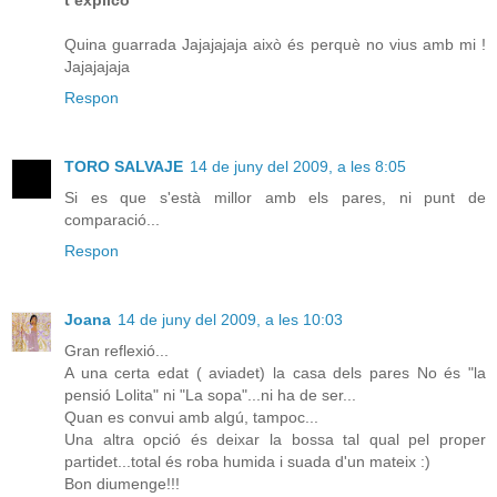
Quina guarrada Jajajajaja això és perquè no vius amb mi !
Jajajajaja
Respon
TORO SALVAJE
14 de juny del 2009, a les 8:05
Si es que s'està millor amb els pares, ni punt de
comparació...
Respon
Joana
14 de juny del 2009, a les 10:03
Gran reflexió...
A una certa edat ( aviadet) la casa dels pares No és "la
pensió Lolita" ni "La sopa"...ni ha de ser...
Quan es convui amb algú, tampoc...
Una altra opció és deixar la bossa tal qual pel proper
partidet...total és roba humida i suada d'un mateix :)
Bon diumenge!!!