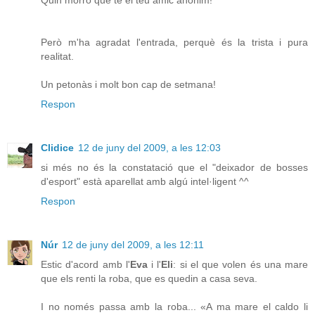
Quin morro que té el teu amic anònim!
Però m'ha agradat l'entrada, perquè és la trista i pura
realitat.
Un petonàs i molt bon cap de setmana!
Respon
Clidice
12 de juny del 2009, a les 12:03
si més no és la constatació que el "deixador de bosses
d'esport" està aparellat amb algú intel·ligent ^^
Respon
Núr
12 de juny del 2009, a les 12:11
Estic d'acord amb l'
Eva
i l'
Eli
: si el que volen és una mare
que els renti la roba, que es quedin a casa seva.
I no només passa amb la roba... «A ma mare el caldo li