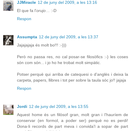
JJMiracle
12 de juny del 2009, a les 13:16
El que fa l'
orujo
… :-D
Respon
Assumpta
12 de juny del 2009, a les 13:37
Jajajajaja és molt bo!!! :-)))
Però no passa res, no cal posar-se filosòfics :-) les coses
són com són... i jo ho he trobat molt simpàtic.
Potser perquè qui arriba de catequesi o d'anglès i deixa la
carpeta, papers, llibres i tot per sobre la taula sóc jo!! jajaja
Respon
Jordi
12 de juny del 2009, a les 13:55
Aquest home és un filòsof gran, molt gran i l'hauríem de
conservar (en formol, a poder ser) perquè no es perdi!
Dona-li records de part meva i convida'l a sopar de part