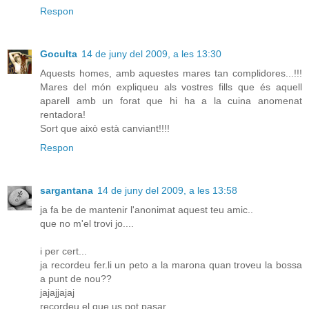
Respon
Goculta
14 de juny del 2009, a les 13:30
Aquests homes, amb aquestes mares tan complidores...!!!
Mares del món expliqueu als vostres fills que és aquell
aparell amb un forat que hi ha a la cuina anomenat
rentadora!
Sort que això està canviant!!!!
Respon
sargantana
14 de juny del 2009, a les 13:58
ja fa be de mantenir l'anonimat aquest teu amic..
que no m'el trovi jo....
i per cert...
ja recordeu fer.li un peto a la marona quan troveu la bossa
a punt de nou??
jajajjajaj
recordeu el que us pot pasar..