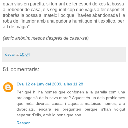
quan vius en parella, si tornant de fer esport deixes la bossa
al rebedor de casa, els següent cop que vagis a fer esport et
trobaràs la bossa al mateix lloc que l’havies abandonada i la
roba de l’interior amb una pudor a humit que ni t’explico. per
art de màgia”.
(amic anònim mesos després de casar-se)
òscar
a
10:04
51 comentaris:
Eva
12 de juny del 2009, a les 11:28
Per qué hi ha homes que confonen a la parella com una
prolongació de la seva mare? Aquest és un dels problemes
que més divorcis causa i aquests mateixos homes, ara
divorciats, encara es pregunten perqué s'han volgut
separar d'ells, amb lo bons que son.
Respon