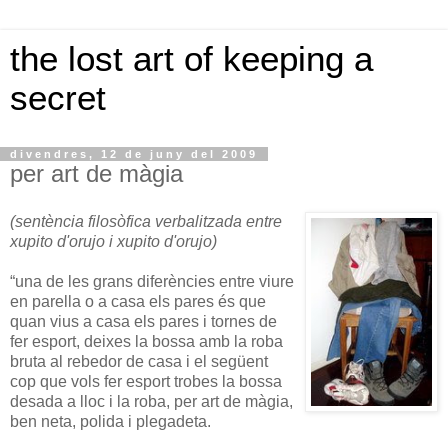
the lost art of keeping a
secret
divendres, 12 de juny del 2009
per art de màgia
(sentència filosòfica verbalitzada entre
xupito d'orujo i xupito d'orujo)
“una de les grans diferències entre viure
en parella o a casa els pares és que
quan vius a casa els pares i tornes de
fer esport, deixes la bossa amb la roba
bruta al rebedor de casa i el següent
cop que vols fer esport trobes la bossa
desada a lloc i la roba, per art de màgia,
ben neta, polida i plegadeta.