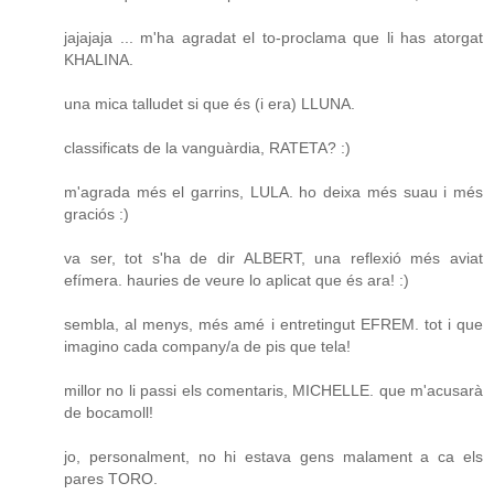
jajajaja ... m'ha agradat el to-proclama que li has atorgat
KHALINA.
una mica talludet si que és (i era) LLUNA.
classificats de la vanguàrdia, RATETA? :)
m'agrada més el garrins, LULA. ho deixa més suau i més
graciós :)
va ser, tot s'ha de dir ALBERT, una reflexió més aviat
efímera. hauries de veure lo aplicat que és ara! :)
sembla, al menys, més amé i entretingut EFREM. tot i que
imagino cada company/a de pis que tela!
millor no li passi els comentaris, MICHELLE. que m'acusarà
de bocamoll!
jo, personalment, no hi estava gens malament a ca els
pares TORO.