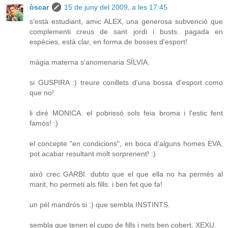
òscar
15 de juny del 2009, a les 17:45
s'està estudiant, amic ALEX, una generosa subvenció que
complementi creus de sant jordi i busts. pagada en
espècies, està clar, en forma de bosses d'esport!
màgia materna s'anomenaria SÍLVIA.
si GUSPIRA :) treure conillets d'una bossa d'esport como
que no!
li diré MONICA. el pobrissó sols feia broma i l'estic fent
famós! :)
el concepte "en condicions", en boca d'alguns homes EVA,
pot acabar resultant molt sorprenent! :)
això crec GARBI. dubto que el que ella no ha permés al
marit, ho permeti als fills. i ben fet que fa!
un pèl mandrós si :) que sembla INSTINTS.
sembla que tenen el cupo de fills i nets ben cobert, XEXU.