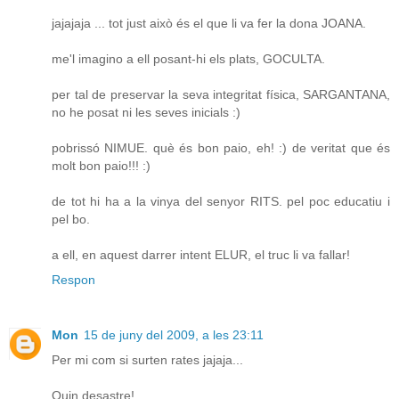
jajajaja ... tot just això és el que li va fer la dona JOANA.
me'l imagino a ell posant-hi els plats, GOCULTA.
per tal de preservar la seva integritat física, SARGANTANA,
no he posat ni les seves inicials :)
pobrissó NIMUE. què és bon paio, eh! :) de veritat que és
molt bon paio!!! :)
de tot hi ha a la vinya del senyor RITS. pel poc educatiu i
pel bo.
a ell, en aquest darrer intent ELUR, el truc li va fallar!
Respon
Mon
15 de juny del 2009, a les 23:11
Per mi com si surten rates jajaja...
Quin desastre!